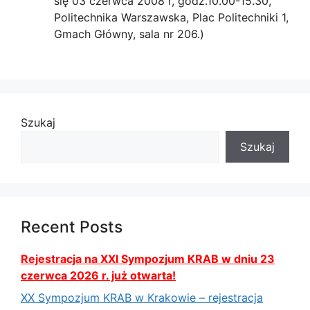
się 03 czerwca 2008 r, godz.10.00-15.30,
Politechnika Warszawska, Plac Politechniki 1,
Gmach Główny, sala nr 206.)
Szukaj
Szukaj
Recent Posts
Rejestracja na XXI Sympozjum KRAB w dniu 23
czerwca 2026 r. już otwarta!
XX Sympozjum KRAB w Krakowie – rejestracja