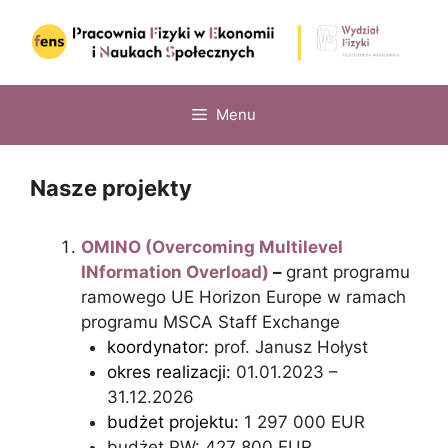
Skip
to
content
Menu
Nasze projekty
OMINO (Overcoming Multilevel
INformation Overload)
–
grant programu
ramowego UE Horizon Europe w ramach
programu MSCA Staff Exchange
koordynator:
prof. Janusz Hołyst
okres realizacji:
01.01.2023 –
31.12.2026
budżet projektu:
1 297 000 EUR
budżet PW: 427 800 EUR