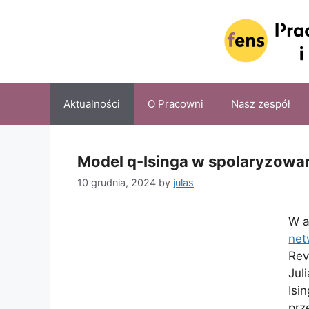
Skip
to
content
Aktualności
O Pracowni
Nasz zespół
Model q-Isinga w spolaryzowan
10 grudnia, 2024
by
julas
W a
net
Rev
Jul
Isi
prz