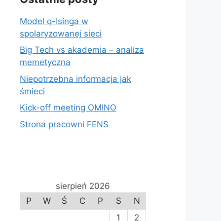
Model q-Isinga w
spolaryzowanej sieci
Big Tech vs akademia – analiza
memetyczna
Niepotrzebna informacja jak
śmieci
Kick-off meeting OMINO
Strona pracowni FENS
sierpień 2026
P
W
Ś
C
P
S
N
1
2