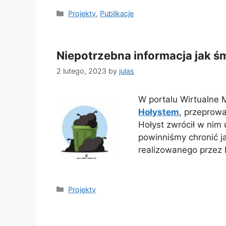
Categories
Projekty
,
Publikacje
Niepotrzebna informacja jak ś
2 lutego, 2023
by
julas
W portalu Wirtualne 
Hołystem
, przeprow
Hołyst zwrócił w nim 
powinniśmy chronić j
realizowanego przez
Categories
Projekty