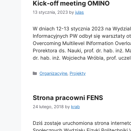
Kick-off meeting OMINO
13 stycznia, 2023
by
julas
W dniach 12-13 stycznia 2023 na Wydzial
Informacyjnych PW odbył się warsztaty ot
Overcoming Multilevel INformation Overlo
Prorektora ds. Nauki, prof. dr. hab. inż.
dr. hab. inż. Wojciecha Wróbla, prof. ucz
Categories
Organizacyjne
,
Projekty
Strona pracowni FENS
24 lutego, 2018
by
krab
Dziś zostaje uruchomiona strona interne
Społecznych Wydziału Fizyki Politechniki