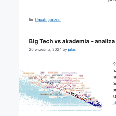
Categories
Uncategorized
Big Tech vs akademia – anali
20 września, 2024
by
julas
K
n
n
o
p
s
s