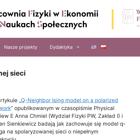
Nasze projekty
Dydaktyka
ej sieci
rtykule „
Q-Neighbor Ising model on a polarized
work
” opublikowanym w czasopiśmie Physical
iew E Anna Chmiel (Wydział Fizyki PW, Zakład I) i
ian Sienkiewicz badają jak zachowuje się model q-
nga na spolaryzowanej sieci o niepełnym
ekryciu.