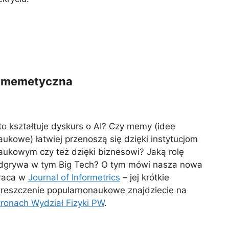
za memetyczna
to kształtuje dyskurs o AI? Czy memy (idee
aukowe) łatwiej przenoszą się dzięki instytucjom
aukowym czy też dzięki biznesowi? Jaką rolę
dgrywa w tym Big Tech? O tym mówi nasza nowa
raca w
Journal of Informetrics
– jej krótkie
treszczenie popularnonaukowe znajdziecie na
tronach Wydział Fizyki PW
.